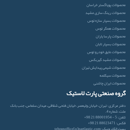
محصولات پویاگستر خراسان
محصولات رینگ سازی مشهد
محصولات بسپار سازه توس
محصولات همگر توس
محصولات پارسا یاران
محصولات بسپار تابان
محصولات عایق خودرو توس
محصولات مشهد گیربکس
محصولات شیمی پیدایش تهران
محصولات سیکلمه
محصولات ایران‌ چاشنی
گروه صنعتی پارت لاستیک
دفتر مرکزی: تهران، خیابان ولیعصر، خیابان فتحی شقاقی، میدان سلماس، جنب بانک
ملت، شماره 4.
تلفن: 5 - 88001954 21 98+
فکس: 88023471 21 98+
پست الکترونیک: tehranoffice[@]partlastic.com