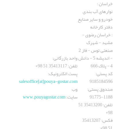
خراسان :
نوارهای آب بندی
خودرو و سایر صنایع
دفتر کارخانه
: خراسان رضوی -
مشهد - شهرک
صنعتی توس - فاز 2
- اندیشه 5 - دانش
واحد بازرگانی:
4 - پلاک 666
تلفن: 35413117 51 98+
کد پستی:
پست الکترونيک:
salesoffice[at]pouya-gostar.com
9185184596
صندوق پستی:
وب
1188-91775
سایت:
www.pouyagostar.com
تلفن: 35413200 51
98+
فکس: 35413207
51 98+