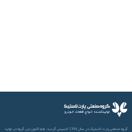
گروه صنعتی پارت لاستیک در سال 1364 تاسیس گردید. هم اکنون این گروه در تولید