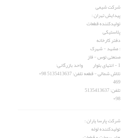
شرکت شیمی
پیدایش تهران :
تولیدکننده قطعات
پلاستیکی
دفتر کارخانه
: مشهد - شهرک
صنعتی توس - فاز
1 - انتهای بلوار
واحد بازرگانی:
تلاش شمالی - قطعه
تلفن: 5135413637 98+
469
تلفن: 5135413637
98+
شرکت پارسا یاران :
تولیدکننده لوله
های سوخت و قطعات