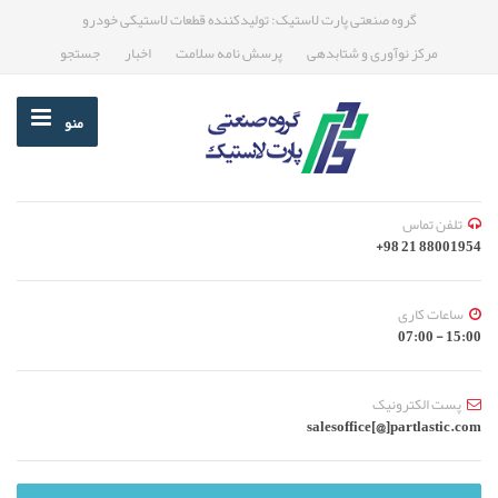
گروه صنعتی پارت لاستیک: تولیدکننده قطعات لاستیکی خودرو
مرکز نوآوری و شتابدهی
پرسش نامه سلامت
اخبار
جستجو
منو
تلفن تماس
88001954 21 98+
ساعات کاری
15:00 - 07:00
پست الکترونیک
salesoffice[@]partlastic.com