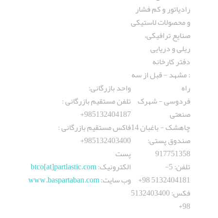
رادیاتور و کم فشار
و محصولات لاستیکی
صنایع ترافیکی،
ریلی و دریایی
دفتر کارخانه
: مشهد - قبل از سه
راه
واحد بازرگانی:
فردوسی - شهرک
تلفن مستقیم بازرگانی :
صنعتی
985132404187+
چاهشک - باغبان 14
فاکس مستقیم بازرگانی :
صندوق پستی:
985132403400+
917751358
پست
تلفن: 5-
الکترونيک:
btco[at]partlastic.com
5132404181 98+
وب سایت:
www.baspartaban.com
فکس: 5132403400
98+