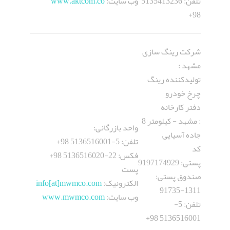
تلفن: 5135413236
وب سایت:
www.aktcom.co
98+
شرکت رینگ سازی
مشهد :
تولیدکننده رینگ
چرخ خودرو
دفتر کارخانه
: مشهد - کیلومتر 8
واحد بازرگانی:
جاده آسیایی
تلفن: 5-5136516001 98+
کد
فکس: 22-5136516020 98+
پستی: 9197174929
پست
صندوق پستی:
الکترونيک:
mwmco.com
[at]
info
1311-91735
وب سایت:
www.mwmco.com
تلفن: 5-
5136516001 98+