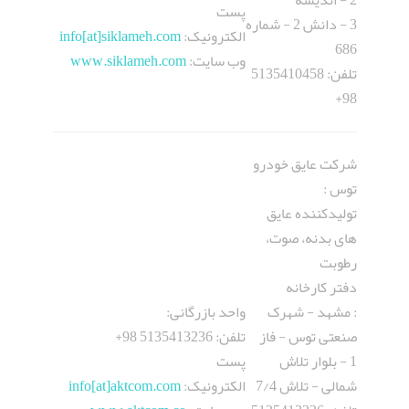
2 - اندیشه
پست
3 - دانش 2 - شماره
الکترونيک:
siklameh.com
[at]
info
686
وب سایت:
www.siklameh.com
تلفن: 5135410458
98+
شرکت عایق خودرو
توس :
تولیدکننده عایق
های بدنه، صوت،
رطوبت
دفتر کارخانه
: مشهد - شهرک
واحد بازرگانی:
صنعتی توس - فاز
تلفن: 5135413236 98+
1 - بلوار تلاش
پست
شمالی - تلاش 7/4
الکترونيک:
aktcom.com
[at]
info