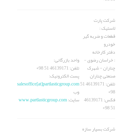
شرکت پارت
لاستیک :
قطعات و ضربه گیر
خودرو
دفتر کارخانه
: خراسان رضوی -
واحد بازرگانی:
چناران - شهرک
تلفن: 46139171 51 98+
صنعتی چناران
پست الکترونيک:
تلفن: 46139171 51
salesoffice[at]partlasticgroup.com
98+
وب
فکس: 46139171
سایت:
www.partlasticgroup.com
51 98+
شرکت بسپار سازه