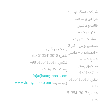
شرکت همگر توس :
طراحی و ساخت
قالب و ماشین
دفتر کارخانه
: مشهد - شهرک
صنعتی توس - فاز 2
واحد بازرگانی:
- اندیشه 5 - دانش
تلفن: 5135413018 98+
4 - پلاک 675
فکس: 5135413017 98+
صندوق پستی:
پست الکترونيک:
9185183749
info[at]hamgartoos.com
تلفن: 5135413018
وب سایت:
www.hamgartoos.com
98+
فکس: 5135413017
98+