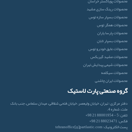
محصولات پویاگستر خراسان
محصولات رینگ سازی مشهد
محصولات بسپار سازه توس
محصولات همگر توس
محصولات پارسا یاران
محصولات بسپار تابان
محصولات عایق خودرو توس
محصولات مشهد گیربکس
محصولات شیمی پیدایش تهران
محصولات سیکلمه
محصولات ایران‌ چاشنی
گروه صنعتی پارت لاستیک
دفتر مرکزی: تهران، خیابان ولیعصر، خیابان فتحی شقاقی، میدان سلماس، جنب بانک
ملت، شماره 4.
تلفن: 5 - 88001954 21 98+
فکس: 88023471 21 98+
پست الکترونیک: tehranoffice[@]partlastic.com