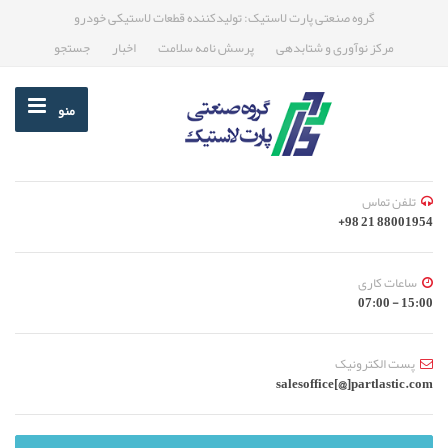
گروه صنعتی پارت لاستیک: تولیدکننده قطعات لاستیکی خودرو
مرکز نوآوری و شتابدهی
پرسش نامه سلامت
اخبار
جستجو
منو
تلفن تماس
88001954 21 98+
ساعات کاری
15:00 - 07:00
پست الکترونیک
salesoffice[@]partlastic.com