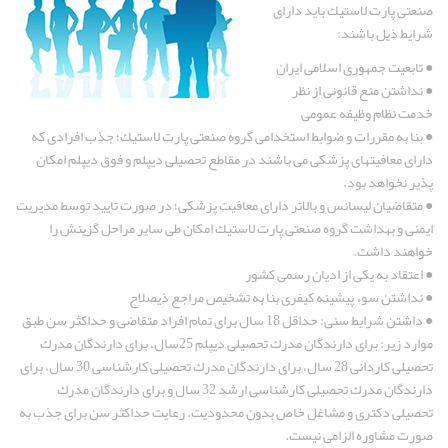
صنعتی پارت لاستیك باید دارای
شرایط ذیل باشند:
● تابعیت جمهوری اسلامی ایران
● نداشتن منع قانونی از نظر
خدمت نظام وظیفه عمومی
● بنا به مقررات و ضوابط استخدامی گروه صنعتی پارت لاستیك؛ جذب افرادی كه
دارای معافیتهای پزشكی می باشند در مقاطع تحصیلی دیپلم و فوق دیپلم امكان
پذیر نخواهد بود.
● متقاضیان لیسانس و بالاتر دارای معافیت پزشكی؛ در صورت تایید توسط مدیریت
ایمنی و بهداشت گروه صنعتی پارت لاستیك امكان طی سایر مراحل گزینش را
خواهند داشت.
● اعتقاد به یكی از ادیان رسمی كشور
● نداشتن سوء پیشینه كیفری بنا به تشخیص مراجع ذیصلاح
● داشتن شرایط سنی: حداقل 18 سال برای تمام افراد متقاضی و حداكثر سن طبق
موارد زیر: برای دارندگان مدرك تحصیلی دیپلم 25سال، برای دارندگان مدرك
تحصیلی كاردانی 28 سال، برای دارندگان مدرك تحصیلی كارشناسی 30 سال، برای
دارندگان مدرك تحصیلی كارشناسی ارشد 32 سال و برای دارندگان مدرك
تحصیلی دكتری و مشاغل خاص بدون محدودیت. رعایت حداكثر سن برای جذب به
صورت مشاوره الزامی نیست.