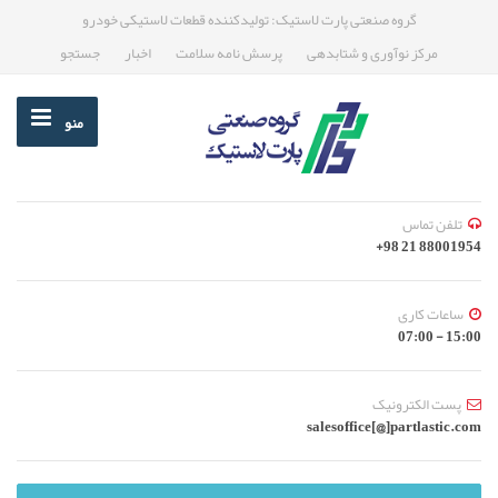
گروه صنعتی پارت لاستیک: تولیدکننده قطعات لاستیکی خودرو
مرکز نوآوری و شتابدهی
پرسش نامه سلامت
اخبار
جستجو
منو
تلفن تماس
88001954 21 98+
ساعات کاری
15:00 - 07:00
پست الکترونیک
salesoffice[@]partlastic.com