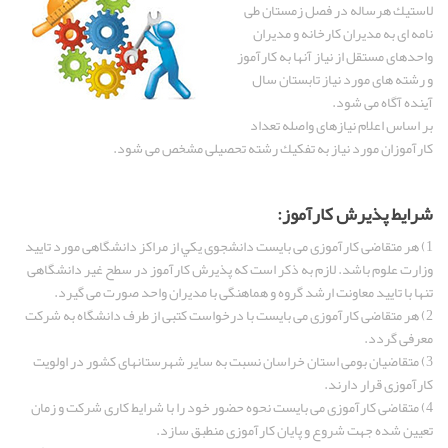
لاستيك هرساله در فصل زمستان طی
نامه ای به مديران كارخانه و مديران
واحدهای مستقل از نياز آنها به كارآموز
و رشته های مورد نياز تابستان سال
آينده آگاه می شود.
بر اساس اعلام نيازهای واصله تعداد
كارآموزان مورد نياز به تفكيك رشته تحصيلی مشخص می شود.
شرايط پذيرش كارآموز:
1) هر متقاضی كارآموزی می بايست دانشجوی يكي از مراكز دانشگاهی مورد تاييد
وزارت علوم باشد. لازم به ذكر است كه پذيرش كارآموز در سطح غير دانشگاهی
تنها با تاييد معاونت ارشد گروه و هماهنگی با مديران واحد صورت می گيرد.
2) هر متقاضی كارآموزی می بايست با درخواست كتبی از طرف دانشگاه به شركت
معرفی گردد.
3) متقاضيان بومی استان خراسان نسبت به ساير شهرستانهای كشور در اولويت
كارآموزی قرار دارند.
4) متقاضی كارآموزی می بايست نحوه حضور خود را با شرايط كاری شركت و زمان
تعيين شده جهت شروع و پايان كارآموزی منطبق سازد.