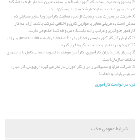
5) به طول انجاميدن مدت كارآموزی اضافه بر سقف تعيين شده از طرف دانشگاه،
تنها در صورت تاييد معاونت ارشد سازمان ممکن است.
6) شركت در صورت عدم رضايت از نحوه فعاليت كارآموز و يا ساير مسايلی كه
ممكن است به طريقی مغاير با موازين كاری و اخلاقی شركت باشد، از ادامه كار
كارآموز جلوگيری و مراتب را به دانشگاه مربوطه كتبا اعلام می دارند.
7) گزارش كار كارآموز بايستی حداقل در 10 صفحه در فرمت power point بر روی
CD تهيه و در اختيار واحد جذب گروه قرار گيرد.
8) پس از پايان دوران كارآموزی، كارآموز موظف به تسويه حساب كامل با واحدهای
مختلف سازمان است.
9) شركت مزايا و تسهيلاتی را برای كارآموزان در نظر می گيرد (روپوش کار/نهار/
سرویس ایاب و ذهاب)
فرم درخواست کارآموزی
شرایط عمومی جذب