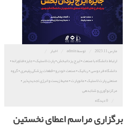
/
/
/
مارس 11, 2023
توسط admin
اخبار
ارتباط دانشگاه با صنعت
•
ایرج یزدانبخش
•
پارت لاستیک
•
جایزه فناورانه
•
دانشگاه فردوسی
•
رباتیک
•
صنعت خودرو
•
قطعات پزشکی پلیمری
•
گروه
صنعتی پارت لاستیک
•
مانوپارت
•
محیط زیست و انرژی تجدیدپذیر
•
مرکزنوآوری و شتابدهی
/
0 دیدگاه
برگزاری مراسم اعطای نخستین