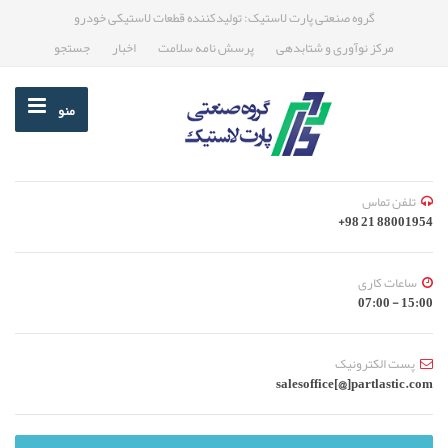
گروه صنعتی پارت لاستیک: تولیدکننده قطعات لاستیکی خودرو
مرکز نوآوری و شتابدهی
پرسش نامه سلامت
اخبار
جستجو
منو
تلفن تماس
88001954 21 98+
ساعات کاری
15:00 - 07:00
پست الکترونیک
salesoffice[@]partlastic.com