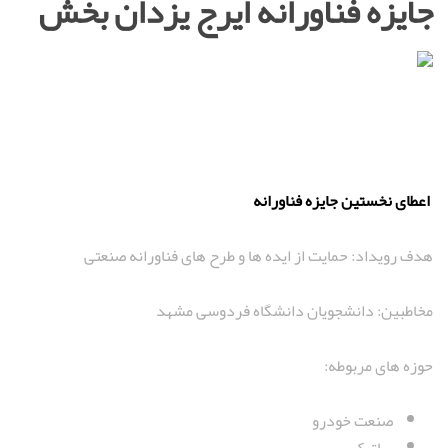
جایزه فناورانه ایرج یزدان بخش
اعطای نخستین جایزه فناورانه
هدف رویداد: حمایت از ایده ها و طرح های فناورانه صنعتی
مخاطبین: دانشجویان دانشگاه فردوسی مشهد
حوزه های مربوطه:
صنعت خودرو