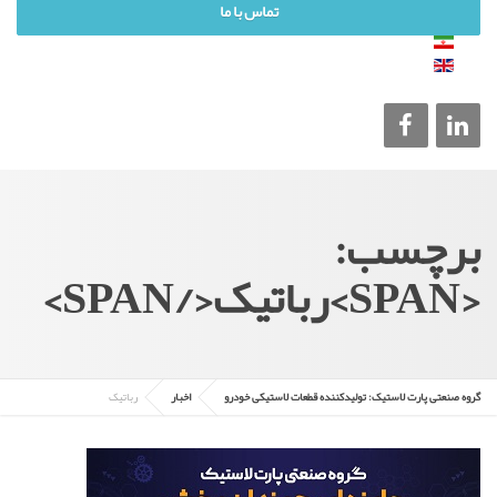
تماس با ما
برچسب:
<SPAN>رباتیک</SPAN>
گروه صنعتی پارت لاستیک: تولیدکننده قطعات لاستیکی خودرو
اخبار
رباتیک