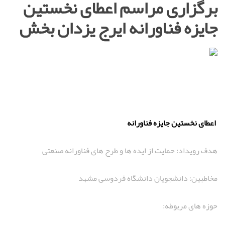
برگزاری مراسم اعطای نخستین
جایزه فناورانه ایرج یزدان بخش
اعطای نخستین جایزه فناورانه
هدف رویداد: حمایت از ایده ها و طرح های فناورانه صنعتی
مخاطبین: دانشجویان دانشگاه فردوسی مشهد
حوزه های مربوطه: