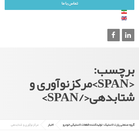
تماس با ما
برچسب:
<SPAN>مرکزنوآوری و
شتابدهی</SPAN>
گروه صنعتی پارت لاستیک: تولیدکننده قطعات لاستیکی خودرو
اخبار
مرکزنوآوری و شتابدهی