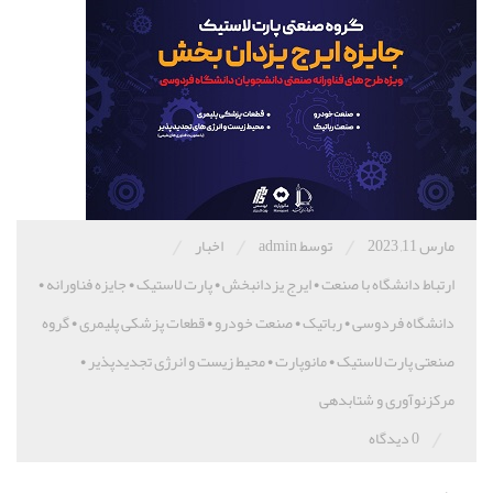
/
/
/
مارس 11, 2023
توسط admin
اخبار
ارتباط دانشگاه با صنعت
•
ایرج یزدانبخش
•
پارت لاستیک
•
جایزه فناورانه
•
دانشگاه فردوسی
•
رباتیک
•
صنعت خودرو
•
قطعات پزشکی پلیمری
•
گروه
صنعتی پارت لاستیک
•
مانوپارت
•
محیط زیست و انرژی تجدیدپذیر
•
مرکزنوآوری و شتابدهی
/
0 دیدگاه