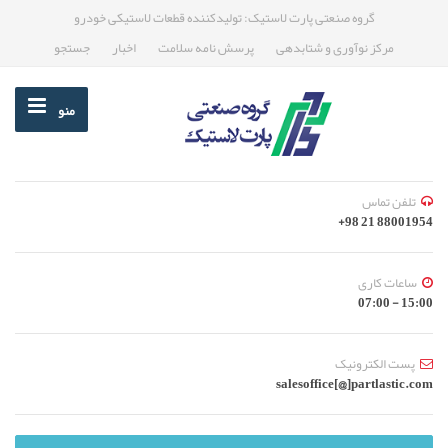
گروه صنعتی پارت لاستیک: تولیدکننده قطعات لاستیکی خودرو
مرکز نوآوری و شتابدهی
پرسش نامه سلامت
اخبار
جستجو
منو
تلفن تماس
88001954 21 98+
ساعات کاری
15:00 - 07:00
پست الکترونیک
salesoffice[@]partlastic.com