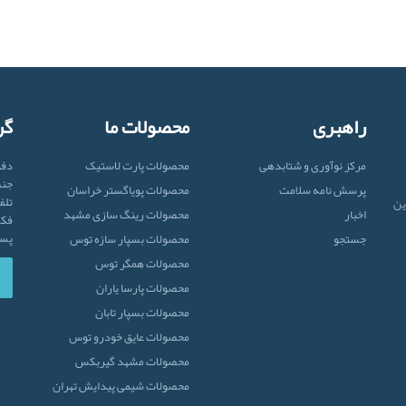
راهبری
محصولات ما
گر
مرکز نوآوری و شتابدهی
محصولات پارت لاستیک
دفت
جنب
پرسش نامه سلامت
محصولات پویاگستر خراسان
تلفن: 5 - 54
ن این
اخبار
محصولات رینگ سازی مشهد
فکس: 471
پست الکت
جستجو
محصولات بسپار سازه توس
محصولات همگر توس
محصولات پارسا یاران
محصولات بسپار تابان
محصولات عایق خودرو توس
محصولات مشهد گیربکس
محصولات شیمی پیدایش تهران