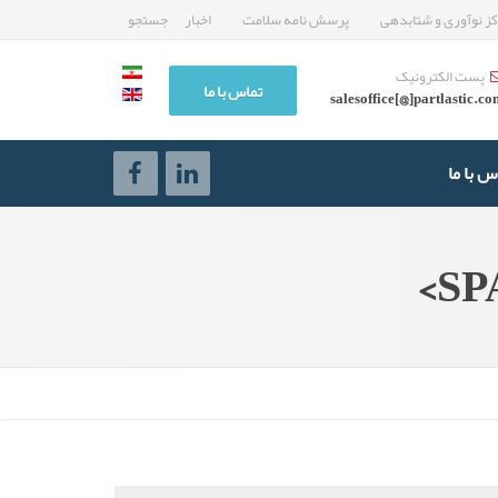
ز نوآوری و شتابدهی
پرسش نامه سلامت
اخبار
جستجو
پست الکترونیک
تماس با ما
salesoffice[@]partlastic.c
س با ما