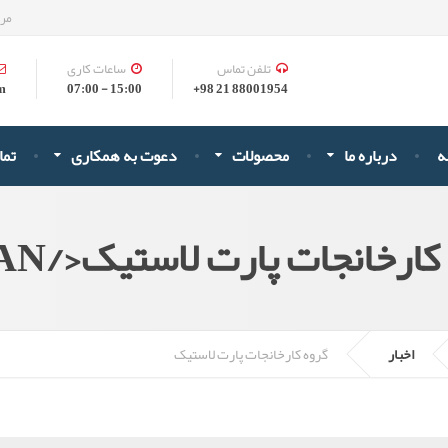
مرک
تلفن تماس
ساعات کاری
om
15:00 - 07:00
88001954 21 98+
ه
درباره ما
محصولات
دعوت به همکاری
تما
اخبار
گروه کارخانجات پارت لاستیک