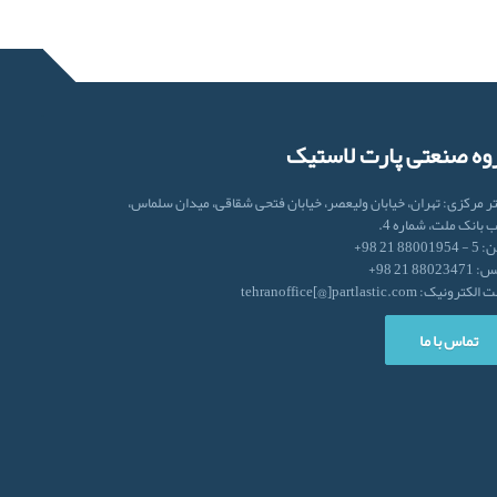
وه صنعتی پارت لاستیک
ر مرکزی: تهران، خیابان ولیعصر، خیابان فتحی شقاقی، میدان سلماس،
 بانک ملت، شماره 4.
880019 21 98+
88023 21 98+
رونیک: tehranoffice[@]partlastic.com
تماس با ما