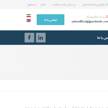
ز نوآوری و شتابدهی
پرسش نامه سلامت
اخبار
جستجو
پست الکترونیک
تماس با ما
salesoffice[@]partlastic.c
س با ما
لاستیکی در صنعت خودرو، مترو، ترافیک، لوازم خانگی، رنگ سازی، آب و فاضلاب و سایر صنایع