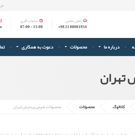
مرک
تلفن تماس
ساعات کاری
om
15:00 - 07:00
88001954 21 98+
ه
درباره ما
محصولات
دعوت به همکاری
تما
 تهران
کاتالوگ
محصولات
محصولات شیمی پیدایش تهران
شرکت شیمی پیدایش تهران با بیش از 25 سال سابقه در زمینه تولید انواع فطعات پ