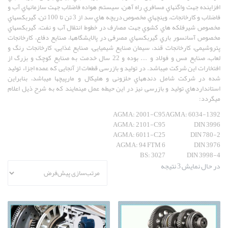
افزاینده جهت واگنهاي مسافري راه آهن، سیستم هواده فاضلاب جهت سازمانهاي آب و
فاضلاب و کارخانجات، وینچهاي مخصوص دریچه هاي سد از 3 تن تا 100 تن، گیربکسهاي
مخصوص شیرفلکه هاي کشوي جهت مصارف در خطوط انتقال آب و نفت، گیربکسهاي
مخصوص آسانسور باري گیربکسهاي مصرفی در پالایشگاهها، صنایع دفاع، کارخانجات
پتروشیمی، کارخانجات قند، سیمان صنایع شیمیایی، صنایع غذایی، کارخانجات رنگ و
لعاب، صنایع مس و فولاد و …. بوده و 22 سال خدمت به صنایع کوچک و بزرگ از
افتخارات این شرکت میباشد. در تولید و بازرسی قطعات از آنجایی که عمده اجزاء تولید
شده در شرکت شامل دندههاي حلزونی و هلیکال و مارپیچها میباشد، بنابراین
استانداردهاي تولید و بازرسی نیز در این حیطه عمل مینمایند که به شرح ذیل اعلام
میگردد:
AGMA: 2001-C95
AGMA: 6034-1392
AGMA: 2101-C95
DIN 3996
AGMA: 6011-C25
DIN 780-2
AGMA: 94 FTM 6
DIN 3976
BS: 3027
DIN 3998-4
در حال نمایش 3 نتیجه