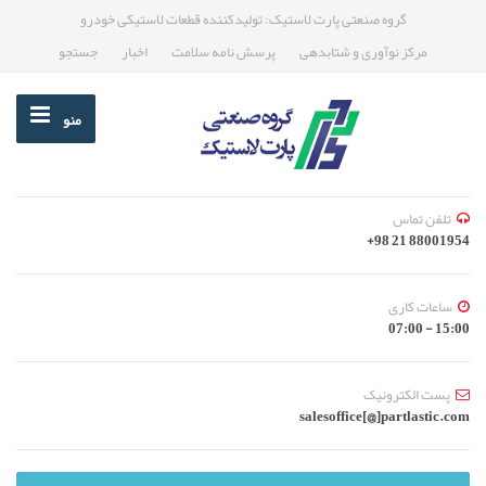
گروه صنعتی پارت لاستیک: تولیدکننده قطعات لاستیکی خودرو
مرکز نوآوری و شتابدهی
پرسش نامه سلامت
اخبار
جستجو
منو
تلفن تماس
88001954 21 98+
ساعات کاری
15:00 - 07:00
پست الکترونیک
salesoffice[@]partlastic.com