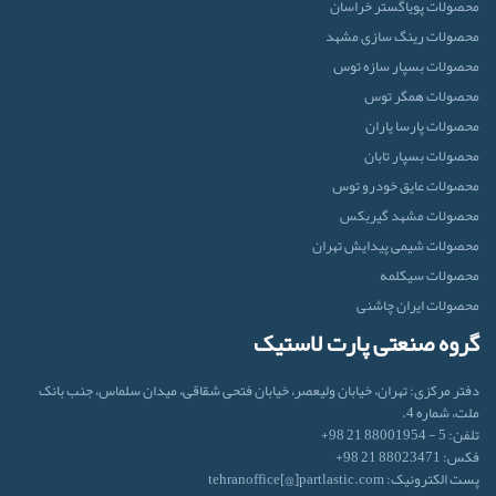
محصولات پویاگستر خراسان
محصولات رینگ سازی مشهد
محصولات بسپار سازه توس
محصولات همگر توس
محصولات پارسا یاران
محصولات بسپار تابان
محصولات عایق خودرو توس
محصولات مشهد گیربکس
محصولات شیمی پیدایش تهران
محصولات سیکلمه
محصولات ایران‌ چاشنی
گروه صنعتی پارت لاستیک
دفتر مرکزی: تهران، خیابان ولیعصر، خیابان فتحی شقاقی، میدان سلماس، جنب بانک
ملت، شماره 4.
تلفن: 5 - 88001954 21 98+
فکس: 88023471 21 98+
پست الکترونیک: tehranoffice[@]partlastic.com