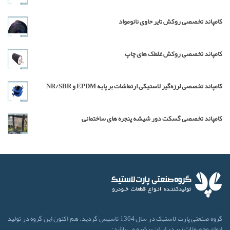
کامپاند تخصصی روکش تایر حاوی نانومواد
کامپاند تخصصی روکش غلطک های چاپ
کامپاند تخصصی لرزه‌گیر لاستیکی ارتعاشات بر پایه EPDM و NR/SBR
کامپاند تخصصی گسکت دور شیشه پنجره های ساختمانی
گروه صنعتی پارت لاستیک در سال 1364 تاسیس گردید. هم اکنون این گروه در تولید
انواع محصولات زیر در ایران پیشرو می باشد: