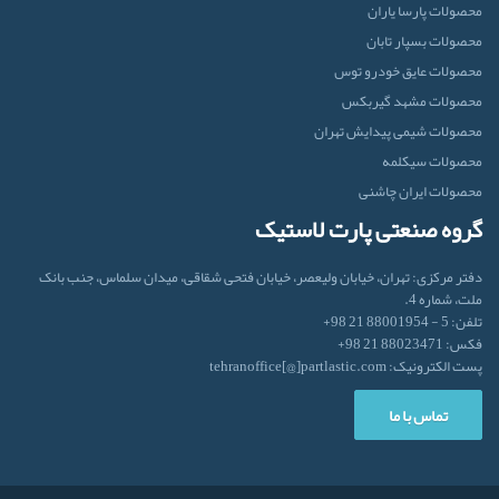
محصولات پارسا یاران
محصولات بسپار تابان
محصولات عایق خودرو توس
محصولات مشهد گیربکس
محصولات شیمی پیدایش تهران
محصولات سیکلمه
محصولات ایران‌ چاشنی
گروه صنعتی پارت لاستیک
دفتر مرکزی: تهران، خیابان ولیعصر، خیابان فتحی شقاقی، میدان سلماس، جنب بانک
ملت، شماره 4.
تلفن: 5 - 88001954 21 98+
فکس: 88023471 21 98+
پست الکترونیک: tehranoffice[@]partlastic.com
تماس با ما