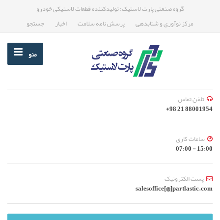
گروه صنعتی پارت لاستیک: تولیدکننده قطعات لاستیکی خودرو
مرکز نوآوری و شتابدهی
پرسش نامه سلامت
اخبار
جستجو
منو
تلفن تماس
88001954 21 98+
ساعات کاری
15:00 - 07:00
پست الکترونیک
salesoffice[@]partlastic.com