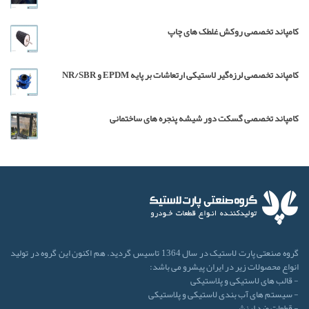
کامپاند تخصصی روکش غلطک های چاپ
کامپاند تخصصی لرزه‌گیر لاستیکی ارتعاشات بر پایه EPDM و NR/SBR
کامپاند تخصصی گسکت دور شیشه پنجره های ساختمانی
گروه صنعتی پارت لاستیک در سال 1364 تاسیس گردید. هم اکنون این گروه در تولید
انواع محصولات زیر در ایران پیشرو می باشد:
- قالب های لاستیکی و پلاستیکی
- سیستم های آب بندی لاستیکی و پلاستیکی
- قطعات ضد لرزش