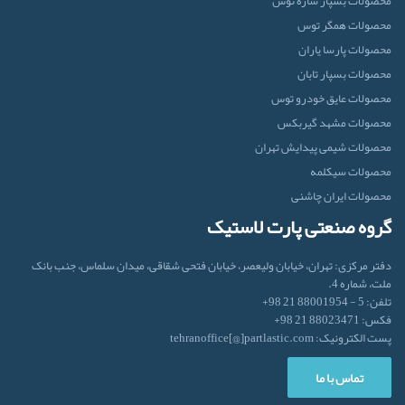
محصولات بسپار سازه توس
محصولات همگر توس
محصولات پارسا یاران
محصولات بسپار تابان
محصولات عایق خودرو توس
محصولات مشهد گیربکس
محصولات شیمی پیدایش تهران
محصولات سیکلمه
محصولات ایران‌ چاشنی
گروه صنعتی پارت لاستیک
دفتر مرکزی: تهران، خیابان ولیعصر، خیابان فتحی شقاقی، میدان سلماس، جنب بانک
ملت، شماره 4.
تلفن: 5 - 88001954 21 98+
فکس: 88023471 21 98+
پست الکترونیک: tehranoffice[@]partlastic.com
تماس با ما