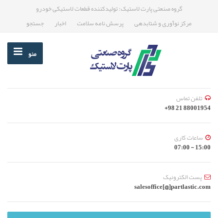
گروه صنعتی پارت لاستیک: تولیدکننده قطعات لاستیکی خودرو
مرکز نوآوری و شتابدهی
پرسش نامه سلامت
اخبار
جستجو
منو
تلفن تماس
88001954 21 98+
ساعات کاری
15:00 - 07:00
پست الکترونیک
salesoffice[@]partlastic.com