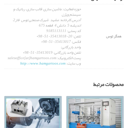
حوزه فعالیت: ماشین سازی، قالب سازی، رباتیک و
سیستم ویژن
آدرس کارخانه: مشهد – شهرک صنعتی توس – فاز2 –
اندیشه 5 – دانش 4 – قطعه 675
کد پستی: 9185113111
همگر توس
تلفن: 20-35413018-51-98+
فکس: 35413017-51-98+
واحد بازرگانی:
تلفن واحد بازرگانی: 35413019-51-98+
پست الکترونيک: salesoffice[at]hamgartoos.com
وب سایت:
http://www.hamgartoos.com
محصولات مرتبط