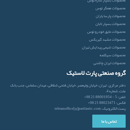
محصولات بسپار سازه توس
محصولات همگر توس
محصولات پارسا یاران
محصولات بسپار تابان
محصولات عایق خودرو توس
محصولات مشهد گیربکس
محصولات شیمی پیدایش تهران
محصولات سیکلمه
محصولات ایران‌ چاشنی
گروه صنعتی پارت لاستیک
دفتر مرکزی: تهران، خیابان ولیعصر، خیابان فتحی شقاقی، میدان سلماس، جنب بانک
ملت، شماره 4.
تلفن: 5 - 88001954 21 98+
فکس: 88023471 21 98+
پست الکترونیک: tehranoffice[@]partlastic.com
تماس با ما