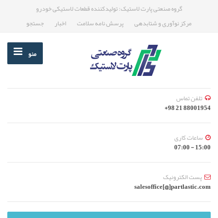
گروه صنعتی پارت لاستیک: تولیدکننده قطعات لاستیکی خودرو
مرکز نوآوری و شتابدهی
پرسش نامه سلامت
اخبار
جستجو
منو
تلفن تماس
88001954 21 98+
ساعات کاری
15:00 - 07:00
پست الکترونیک
salesoffice[@]partlastic.com