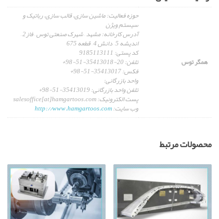
حوزه فعالیت: ماشین سازی، قالب سازی، رباتیک و
سیستم ویژن
آدرس کارخانه: مشهد – شهرک صنعتی توس – فاز2 –
اندیشه 5 – دانش 4 – قطعه 675
کد پستی: 9185113111
همگر توس
تلفن: 20-35413018-51-98+
فکس: 35413017-51-98+
واحد بازرگانی:
تلفن واحد بازرگانی: 35413019-51-98+
پست الکترونيک: salesoffice[at]hamgartoos.com
وب سایت:
http://www.hamgartoos.com
محصولات مرتبط