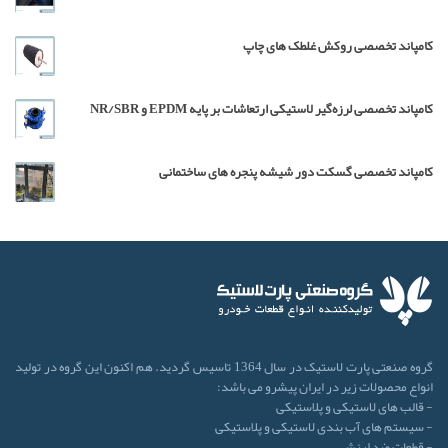
کامپاند تخصصی روکش غلطک های چاپ
کامپاند تخصصی لرزه‌گیر لاستیکی ارتعاشات بر پایه EPDM و NR/SBR
کامپاند تخصصی گسکت دور شیشه پنجره های ساختمانی
گروه صنعتی پارت لاستیک در سال 1364 تاسیس گردید. هم اکنون این گروه در تولید
انواع محصولات زیر در ایران پیشرو می باشد:
- قالب های لاستیکی و پلاستیکی
- سیستم های آب بندی لاستیکی و پلاستیکی
- قطعات ضد لرزش