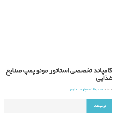
کامپاند تخصصی استاتور مونو پمپ صنایع
غذایی
دسته:
محصولات بسپار سازه توس
توضیحات