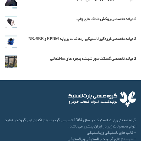
کامپاند تخصصی روکش غلطک های چاپ
کامپاند تخصصی لرزه‌گیر لاستیکی ارتعاشات بر پایه EPDM و NR/SBR
کامپاند تخصصی گسکت دور شیشه پنجره های ساختمانی
گروه صنعتی پارت لاستیک در سال 1364 تاسیس گردید. هم اکنون این گروه در تولید
انواع محصولات زیر در ایران پیشرو می باشد:
- قالب های لاستیکی و پلاستیکی
- سیستم های آب بندی لاستیکی و پلاستیکی