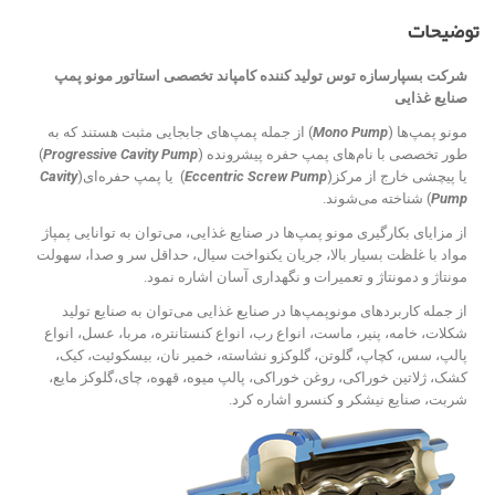
توضیحات
شرکت بسپارسازه توس تولید کننده کامپاند تخصصی استاتور مونو پمپ
صنایع غذایی
مونو پمپ‌ها (
Mono Pump
) از جمله پمپ‌های جابجایی مثبت هستند که به
طور تخصصی با نام‌های پمپ حفره پیشرونده (
Progressive Cavity Pump
)
یا پیچشی خارج از مرکز(
Eccentric Screw Pump
) یا پمپ حفره‌ای(
Cavity
Pump
) شناخته می‌شوند.
از مزایای بکارگیری مونو پمپ‌ها در صنایع غذایی، می‌توان به توانایی پمپاژ
مواد با غلظت بسیار بالا، جریان یکنواخت سیال، حداقل سر و صدا، سهولت
مونتاژ و دمونتاژ و تعمیرات و نگهداری آسان اشاره نمود.
از جمله کاربردهای مونوپمپ‌ها در صنایع غذایی می‌توان به صنایع تولید
شکلات، خامه، پنیر، ماست، انواع رب، انواع کنستانتره، مربا، عسل، انواع
پالپ، سس، کچاپ، گلوتن، گلوکزو نشاسته، خمیر نان، بیسکوئیت، کیک،
کشک، ژلاتین خوراکی، روغن خوراکی، پالپ میوه، قهوه، چای،‌گلوکز مایع،
شربت، صنایع نیشکر و کنسرو اشاره کرد.