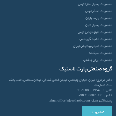
محصولات بسپار سازه توس
محصولات همگر توس
محصولات پارسا یاران
محصولات بسپار تابان
محصولات عایق خودرو توس
محصولات مشهد گیربکس
محصولات شیمی پیدایش تهران
محصولات سیکلمه
محصولات ایران‌ چاشنی
گروه صنعتی پارت لاستیک
دفتر مرکزی: تهران، خیابان ولیعصر، خیابان فتحی شقاقی، میدان سلماس، جنب بانک
ملت، شماره 4.
تلفن: 5 - 88001954 21 98+
فکس: 88023471 21 98+
پست الکترونیک: tehranoffice[@]partlastic.com
تماس با ما