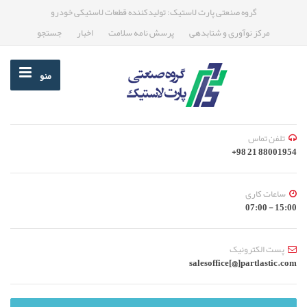
گروه صنعتی پارت لاستیک: تولیدکننده قطعات لاستیکی خودرو
مرکز نوآوری و شتابدهی
پرسش نامه سلامت
اخبار
جستجو
منو
تلفن تماس
88001954 21 98+
ساعات کاری
15:00 - 07:00
پست الکترونیک
salesoffice[@]partlastic.com