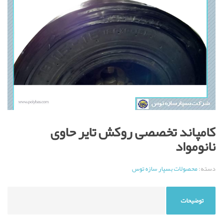
کامپاند تخصصی روکش تایر حاوی
نانومواد
دسته:
محصولات بسپار سازه توس
توضیحات