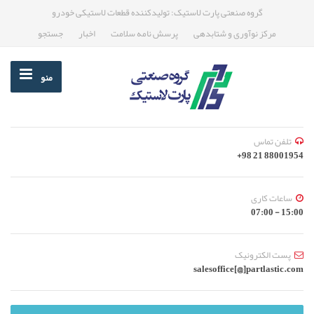
گروه صنعتی پارت لاستیک: تولیدکننده قطعات لاستیکی خودرو
مرکز نوآوری و شتابدهی
پرسش نامه سلامت
اخبار
جستجو
منو
تلفن تماس
88001954 21 98+
ساعات کاری
15:00 - 07:00
پست الکترونیک
salesoffice[@]partlastic.com